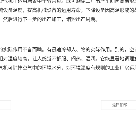
冷气机在运用场景中十分常见。既可避免工厂出产车间因高温形
械设备温度，提高机械设备的运用寿命，下降设备因高温形成的
，然后进行下一步的出产加工，缩短出产周期。
的实际作用不言而喻。有迅速冷却人、物的实际作用。别的，空
相对湿度较高，让人感觉不舒服、闷热、湿润。它能显著地调理
气机可除掉空气中的环境水分，对环境湿度有规则的工业厂房运
篇
返回顶部